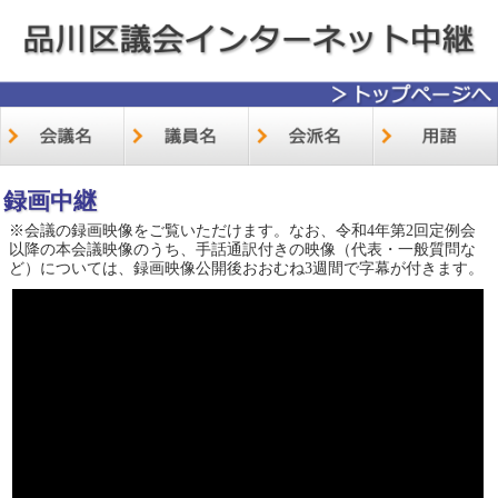
録画中継
※会議の録画映像をご覧いただけます。なお、令和4年第2回定例会
以降の本会議映像のうち、手話通訳付きの映像（代表・一般質問な
ど）については、録画映像公開後おおむね3週間で字幕が付きます。