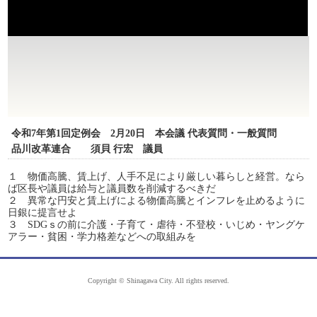
令和7年第1回定例会 2月20日 本会議 代表質問・一般質問
品川改革連合 須貝 行宏 議員
１ 物価高騰、賃上げ、人手不足により厳しい暮らしと経営。なら
ば区長や議員は給与と議員数を削減するべきだ
２ 異常な円安と賃上げによる物価高騰とインフレを止めるように
日銀に提言せよ
３ SDGｓの前に介護・子育て・虐待・不登校・いじめ・ヤングケ
アラー・貧困・学力格差などへの取組みを
Copyright © Shinagawa City. All rights reserved.